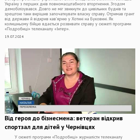
Україну з перших днів повномасштабного вторгнення. Згодом
демобілізувався. Довго не міг звикнути до цивільних буднів та
зрештою таки вирішив започаткувати власну справу. Отримав грант
від держави й відкрив кав'ярню у Хотині на Буковині. Як
колишньому бійцю вдається розвивати справу у сюжеті програми
«Подробиці» телеканалу «Інтер».
19.07.2024
Від героя до бізнесмена: ветеран відкрив
спортзал для дітей у Чернівцях
У сюжеті програми «Подробиці» журналісти телеканалу