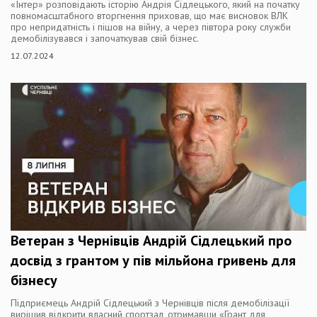
«Інтер» розповідають історію Андрія Сідлецького, який на початку
повномасштабного вторгнення приховав, що має висновок ВЛК
про непридатність і пішов на війну, а через півтора року служби
демобілізувався і започаткував свій бізнес.
12.07.2024
Ветеран з Чернівців Андрій Сідлецький про
досвід з грантом у пів мільйона гривень для
бізнесу
Підприємець Андрій Сідлецький з Чернівців після демобілізації
вирішив відкрити власний спортзал, отримавши «Грант для