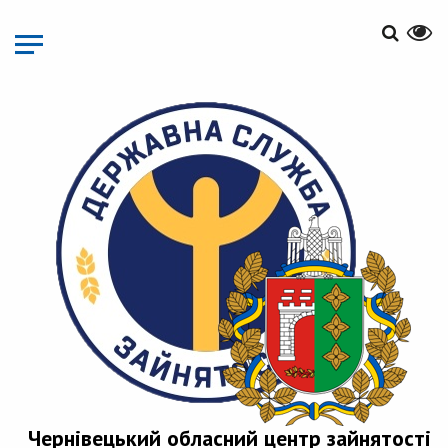
Перейти
до
основного
матеріалу
Чернівецький обласний центр зайнятості