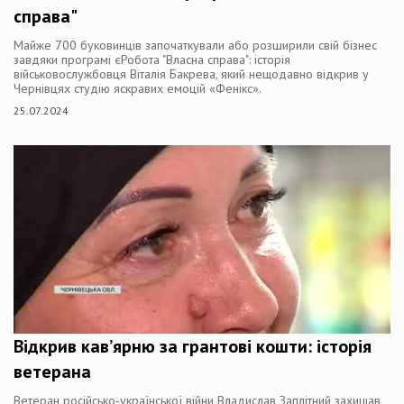
справа"
Майже 700 буковинців започаткували або розширили свій бізнес
завдяки програмі єРобота "Власна справа": історія
військовослужбовця Віталія Бакрева, який нещодавно відкрив у
Чернівцях студію яскравих емоцій «Фенікс».
25.07.2024
Відкрив кав’ярню за грантові кошти: історія
ветерана
Ветеран російсько-української війни Владислав Заплітний захищав