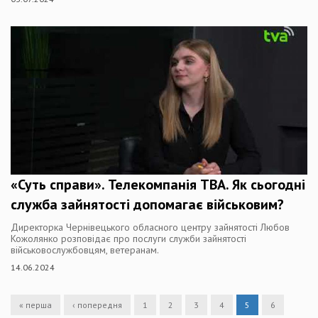
«Суть справи». Телекомпанія ТВА. Як сьогодні
служба зайнятості допомагає військовим?
Директорка Чернівецького обласного центру зайнятості Любов
Кожолянко розповідає про послуги служби зайнятості
військовослужбовцям, ветеранам.
14.06.2024
« перша
‹ попередня
1
2
3
4
5
6