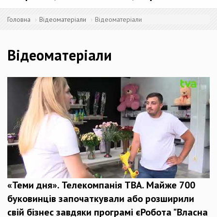
Головна
Відеоматеріали
Відеоматеріали
Відеоматеріали
«Теми дня». Телекомпанія ТВА. Майже 700
буковинців започаткували або розширили
свій бізнес завдяки програмі єРобота "Власна