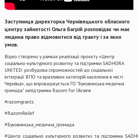
Заступниця директорка Чернівецького обласного
центру зайнятості Ольга Багрій розповідає чи має
людина право відмовитися від гранту і за яких
умов.
Відео створено у рамках реалізації проєкту «Центр
соціально-культурного розвитку та підтримки SADHORA
UNITED: розбудова спроможностей до соціальної
інтеграції ВПО та вразливих категорій населення в місті
Чернівці», що впроваджується ГО "Буковинська медична
громада" запідтримки Razom for Ukraine
#razomgrants
#RazomRelief
#Буковинська_медична_громада
#Центр_соціально_культурного_розвитку_та_підтримки_SA