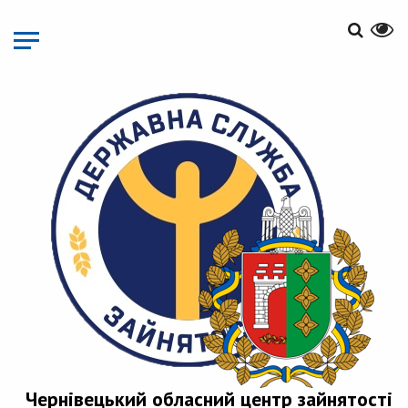
Перейти
до
основного
матеріалу
Чернівецький обласний центр зайнятості