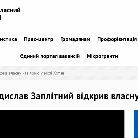
бласний
і
тистика
Прес-центр
Громадянам
Профорієнтація
Єдиний портал вакансій
Мікрогранти
рив власну кав’ярню у місті Хотин
ислав Заплітний відкрив власну 