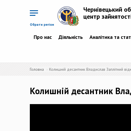
Перейти
до
Чернівецький о
основного
матеріалу
центр зайнятост
Обрати регіон
Про нас
Діяльність
Аналітика та ста
Головна
Колишній десантник Владислав Заплітний відк
Колишній десантник Влад