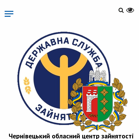
Перейти
до
основного
матеріалу
Чернівецький обласний центр зайнятості