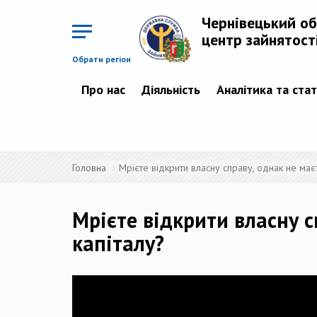
Перейти
до
Чернівецький о
основного
матеріалу
центр зайнятост
Обрати регіон
Про нас
Діяльність
Аналітика та ста
Головна
Мрієте відкрити власну справу, однак не маєт
Мрієте відкрити власну с
капіталу?