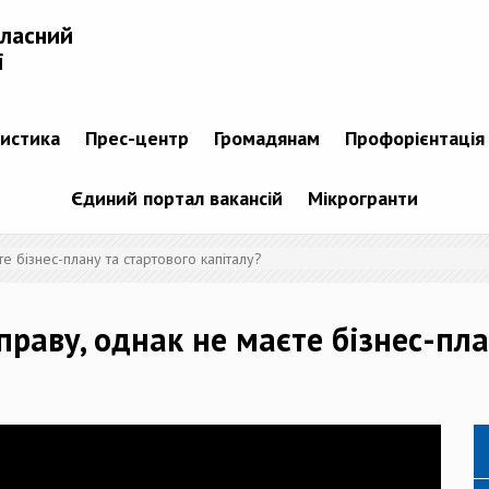
бласний
і
тистика
Прес-центр
Громадянам
Профорієнтація
Єдиний портал вакансій
Мікрогранти
е бізнес-плану та стартового капіталу?
праву, однак не маєте бізнес-пла