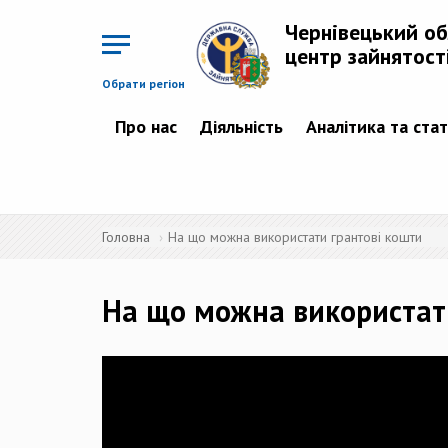
Перейти
до
Чернівецький о
основного
матеріалу
центр зайнятост
Обрати регіон
Про нас
Діяльність
Аналітика та ста
Головна
На що можна використати грантові кошти
На що можна використат