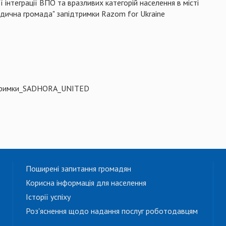
нтеграції ВПО та вразливих категорій населення в місті
едична громада" запідтримки Razom for Ukraine
дтримки_SADHORA_UNITED
Поширені запитання громадян
Корисна інформація для населення
Історії успіху
Роз'яснення щодо надання послуг роботодавцям