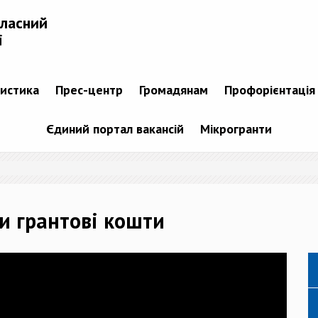
бласний
і
тистика
Прес-центр
Громадянам
Профорієнтація
Єдиний портал вакансій
Мікрогранти
и грантові кошти