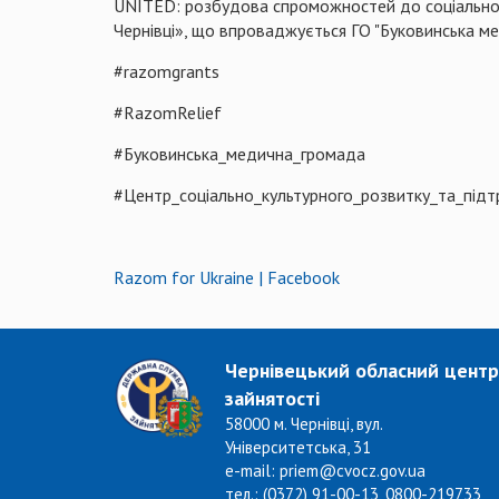
UNITED: розбудова спроможностей до соціальної і
Чернівці», що впроваджується ГО "Буковинська м
#razomgrants
#RazomRelief
#Буковинська_медична_громада
#Центр_соціально_культурного_розвитку_та_пі
Razom for Ukraine | Facebook
Чернівецький обласний центр
зайнятості
58000 м. Чернівці, вул.
Університетська, 31
e-mail: priem@cvocz.gov.ua
тел.: (0372) 91-00-13, 0800-219733