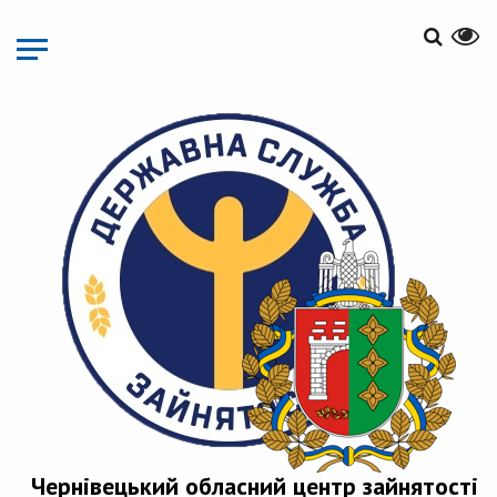
Перейти
до
основного
матеріалу
Чернівецький обласний центр зайнятості