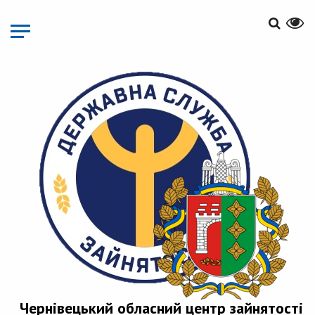
Перейти
до
основного
матеріалу
Чернівецький обласний центр зайнятості