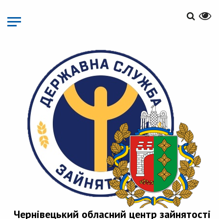
Перейти
до
основного
матеріалу
Чернівецький обласний центр зайнятості