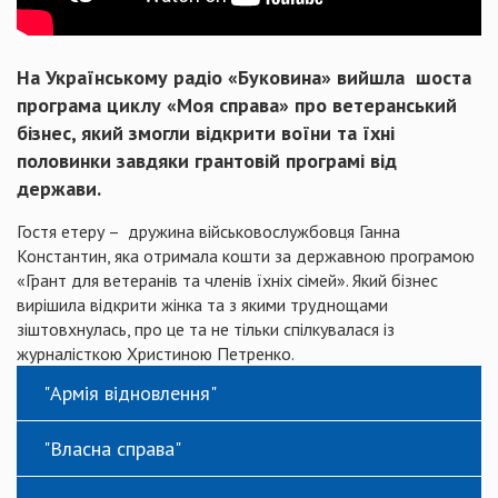
На Українському радіо «Буковина» вийшла шоста
програма циклу «Моя справа» про ветеранський
бізнес, який змогли відкрити воїни та їхні
половинки завдяки грантовій програмі від
держави.
Гостя етеру – дружина військовослужбовця Ганна
Константин, яка отримала кошти за державною програмою
«Грант для ветеранів та членів їхніх сімей». Який бізнес
вирішила відкрити жінка та з якими труднощами
зіштовхнулась, про це та не тільки спілкувалася із
журналісткою Христиною Петренко.
"Армія відновлення"
"Власна справа"