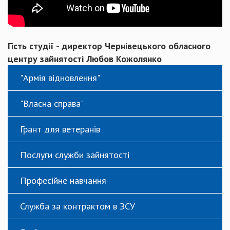
Гість студії - директор Чернівецького обласного
центру зайнятості Любов Кожолянко
"Армія відновлення"
"Власна справа"
Грант для ветеранів
Послуги служби зайнятості
Професійне навчання
Служба за контрактом в ЗСУ