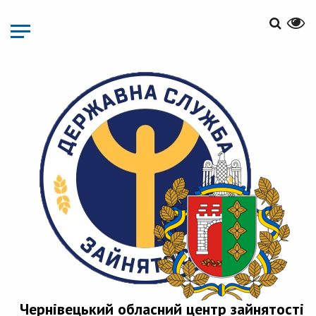
Перейти
до
основного
матеріалу
Чернівецький обласний центр зайнятості