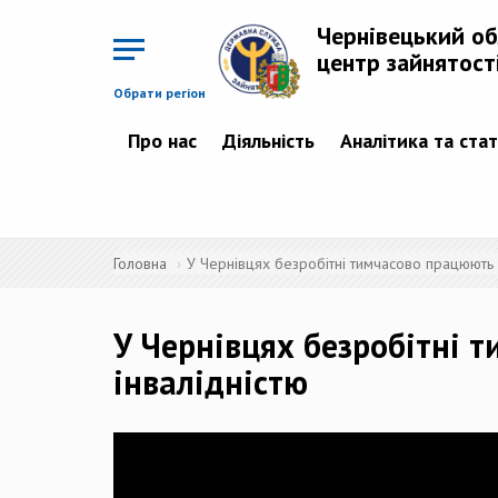
Перейти
до
Чернівецький о
основного
матеріалу
центр зайнятост
Обрати регіон
Про нас
Діяльність
Аналітика та ста
Головна
У Чернівцях безробітні тимчасово працюють
У Чернівцях безробітні
інвалідністю