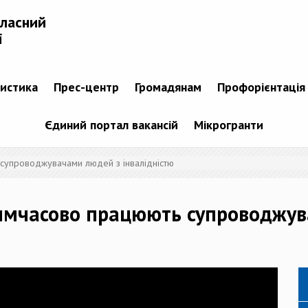
бласний
і
тистика
Прес-центр
Громадянам
Профорієнтація
Єдиний портал вакансій
Мікрогранти
 супроводжувачами людей з інвалідністю
 тимчасово працюють супроводжу