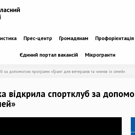
бласний
і
тистика
Прес-центр
Громадянам
Профорієнтація
Єдиний портал вакансій
Мікрогранти
б за допомогою програми «Грант для ветеранів та членів їх сімей»
ка відкрила спортклуб за допом
мей»