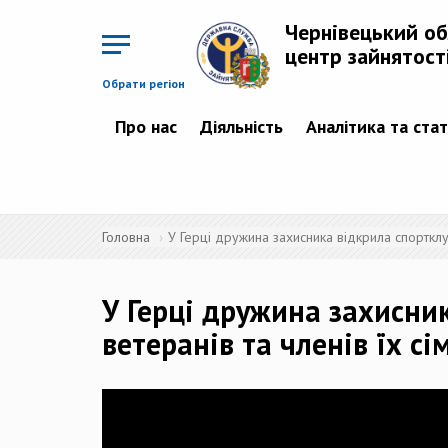
Перейти
до
Чернівецький о
основного
матеріалу
центр зайнятост
Обрати регіон
Про нас
Діяльність
Аналітика та ста
Головна
У Герці дружина захисника відкрила спортклу
У Герці дружина захисни
ветеранів та членів їх сі