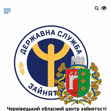
Перейти
до
основного
матеріалу
Чернівецький обласний центр зайнятості