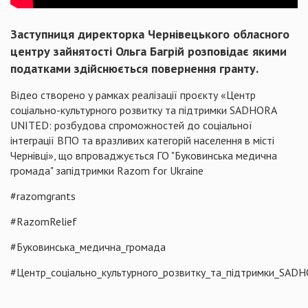
Заступниця директорка Чернівецького обласного
центру зайнятості Ольга Багрій розповідає якими
податками здійснюється повернення гранту.
Відео створено у рамках реалізації проєкту «Центр
соціально-культурного розвитку та підтримки SADHORA
UNITED: розбудова спроможностей до соціальної
інтеграції ВПО та вразливих категорій населення в місті
Чернівці», що впроваджується ГО "Буковинська медична
громада" запідтримки Razom for Ukraine
#razomgrants
#RazomRelief
#Буковинська_медична_громада
#Центр_соціально_культурного_розвитку_та_підтримки_SA