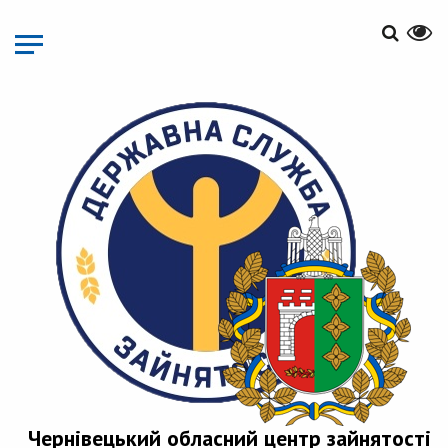
Перейти
до
основного
матеріалу
Чернівецький обласний центр зайнятості