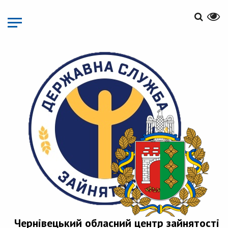
Перейти
до
основного
матеріалу
Чернівецький обласний центр зайнятості