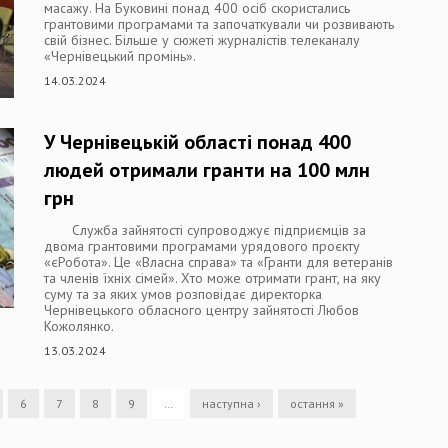
масажу. На Буковині понад 400 осіб скористались
грантовими програмами та започаткували чи розвивають
свій бізнес. Більше у сюжеті журналістів телеканалу
«Чернівецький промінь».
14.03.2024
У Чернівецькій області понад 400
людей отримали гранти на 100 млн
грн
Служба зайнятості супроводжує підприємців за
двома грантовими програмами урядового проєкту
«єРобота». Це «Власна справа» та «Гранти для ветеранів
та членів їхніх сімей». Хто може отримати грант, на яку
суму та за яких умов розповідає директорка
Чернівецького обласного центру зайнятості Любов
Кожолянко.
13.03.2024
6
7
8
9
…
наступна ›
остання »