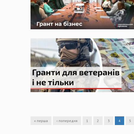
« перша
‹ попередня
1
2
3
4
5