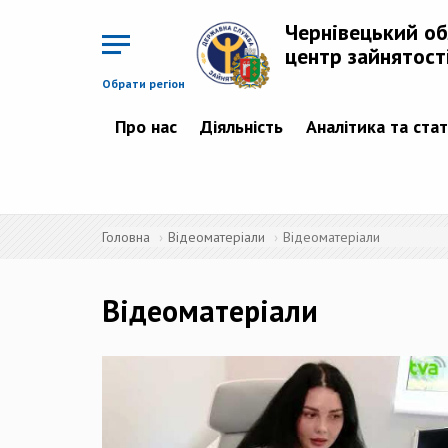
Перейти
до
Чернівецький о
основного
матеріалу
центр зайнятост
Обрати регіон
Про нас
Діяльність
Аналітика та ста
Головна
Відеоматеріали
Відеоматеріали
Відеоматеріали