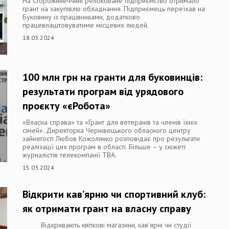
На Сторожинеччині релоковане підприємство отримало
грант на закупівлю обладнання. Підприємець переїхав на
Буковину із працівниками, додатково
працевлаштовуватиме місцевих людей.
18.03.2024
100 млн грн на гранти для буковинців:
результати програм від урядового
проєкту «єРобота»
«Власна справа» та «Грант для ветеранів та членів їхніх
сімей». Директорка Чернівецького обласного центру
зайнятості Любов Кожолянко розповідає про результати
реалізації цих програм в області. Більше – у сюжеті
журналістів телекомпанії ТВА.
15.03.2024
Відкрити кав’ярню чи спортивний клуб:
як отримати грант на власну справу
Відкривають квіткові магазини, кав’ярні чи студії