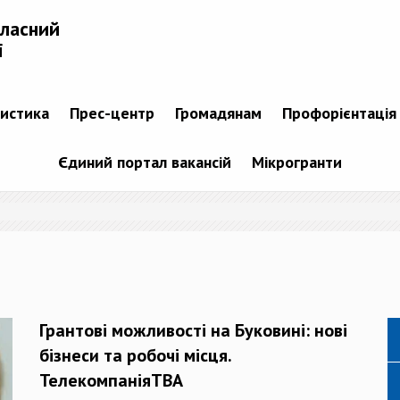
бласний
і
тистика
Прес-центр
Громадянам
Профорієнтація
Єдиний портал вакансій
Мікрогранти
Грантові можливості на Буковині: нові
бізнеси та робочі місця.
ТелекомпаніяТВА