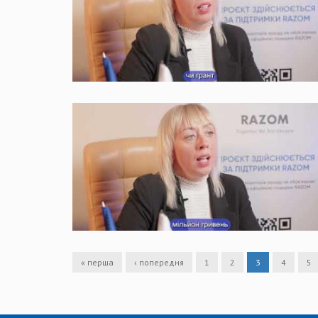
« перша
‹ попередня
1
2
3
4
5