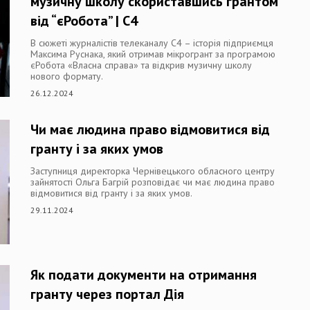
музичну школу скориставшись грантом
від “єРобота” | C4
В сюжеті журналістів телеканалу С4 – історія підприємця
Максима Руснака, який отримав мікрогрант за програмою
єРобота «Власна справа» та відкрив музичну школу
нового формату.
26.12.2024
Чи має людина право відмовитися від
гранту і за яких умов
Заступниця директорка Чернівецького обласного центру
зайнятості Ольга Багрій розповідає чи має людина право
відмовитися від гранту і за яких умов.
29.11.2024
Як подати документи на отримання
гранту через портал Дія