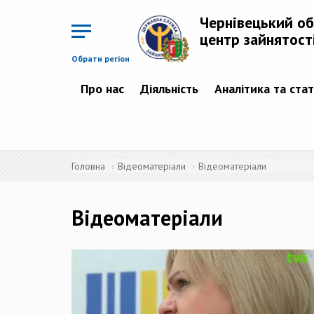
Перейти
до
Чернівецький о
основного
матеріалу
центр зайнятост
Обрати регіон
Про нас
Діяльність
Аналітика та ста
Головна
Відеоматеріали
Відеоматеріали
Відеоматеріали