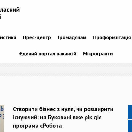
бласний
і
тистика
Прес-центр
Громадянам
Профорієнтація
Єдиний портал вакансій
Мікрогранти
Створити бізнес з нуля, чи розширити
існуючий: на Буковині вже рік діє
програма єРобота