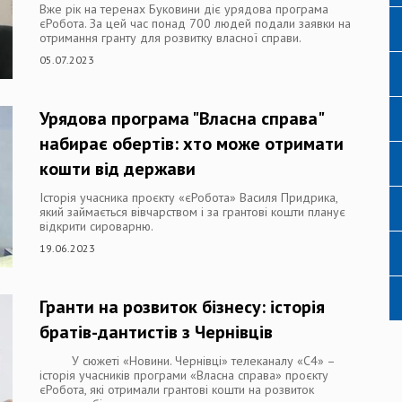
Вже рік на теренах Буковини діє урядова програма
єРобота. За цей час понад 700 людей подали заявки на
отримання гранту для розвитку власної справи.
05.07.2023
Урядова програма "Власна справа"
набирає обертів: хто може отримати
кошти від держави
Історія учасника проєкту «єРобота» Василя Придрика,
який займається вівчарством і за грантові кошти планує
відкрити сироварню.
19.06.2023
Гранти на розвиток бізнесу: історія
братів-дантистів з Чернівців
У сюжеті «Новини. Чернівці» телеканалу «С4» –
історія учасників програми «Власна справа» проєкту
єРобота, які отримали грантові кошти на розвиток