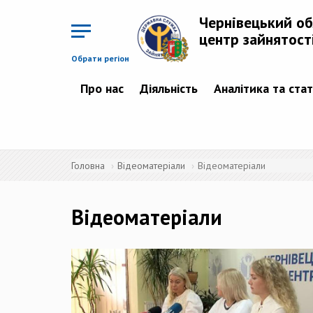
Перейти
до
Чернівецький о
основного
матеріалу
центр зайнятост
Обрати регіон
Про нас
Діяльність
Аналітика та ста
Головна
Відеоматеріали
Відеоматеріали
Відеоматеріали