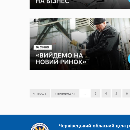
« перша
‹ попередня
…
3
4
5
6
Чернівецький обласний центр