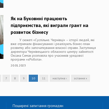
Як на Буковині працюють
підприємства, які виграли грант на
розвиток бізнесу
У сюжеті «Суспільне. Чернівці» – історії людей, які
вже отримали фінансування і реалізують бізнес-план
розвитку або започаткування власної справи. Заступниця
директора Чернівецького обласного центру зайнятості
Оксана Симак розповіла про учасників урядової
програми «єРобота».
20.01.2023
7
8
9
10
11
наступна ›
остання »
Поширені запитання громадян