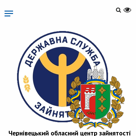
Перейти
до
основного
матеріалу
Чернівецький обласний центр зайнятості