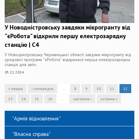
У Новодністровську завдяки мікрогранту від
"єРобота" відкрили першу електрозарядну
станцію | C4
У Новодністровську Чернівецької області завдяки мікрогранту від
урядової програми “єРобота” відкрилася перша електрозарядна
станція для авто.
05.11.2024
« перша
‹ попередня
…
8
9
10
11
12
13
14
15
16
…
наступна ›
остання »
"Армія відновлення"
"Власна справа"