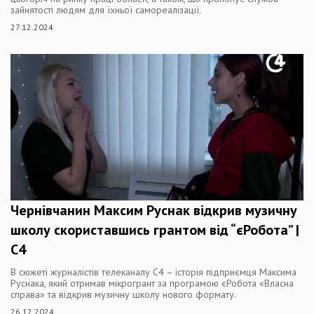
зайнятості людям для їхньої самореалізації.
27.12.2024
Чернівчанин Максим Руснак відкрив музичну
школу скориставшись грантом від “єРобота” |
C4
В сюжеті журналістів телеканалу С4 – історія підприємця Максима
Руснака, який отримав мікрогрант за програмою єРобота «Власна
справа» та відкрив музичну школу нового формату.
26.12.2024