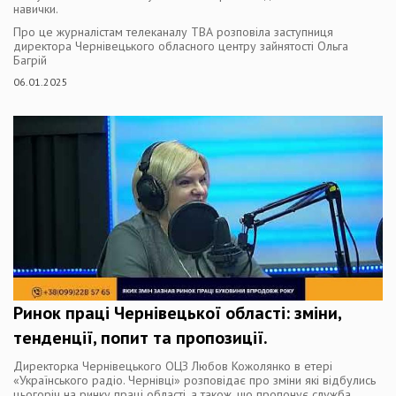
навички.
Про це журналістам телеканалу ТВА розповіла заступниця
директора Чернівецького обласного центру зайнятості Ольга
Багрій
06.01.2025
Ринок праці Чернівецької області: зміни,
тенденції, попит та пропозиції.
Директорка Чернівецького ОЦЗ Любов Кожолянко в етері
«Українського радіо. Чернівці» розповідає про зміни які відбулись
цьогоріч на ринку праці області, а також, що пропонує служба