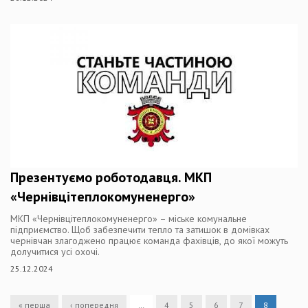
Презентуємо роботодавця. МКП
«Чернівцітеплокомуненерго»
МКП «Чернівцітеплокомуненерго» – міське комунальне
підприємство. Щоб забезпечити тепло та затишок в домівках
чернівчан злагоджено працює команда фахівців, до якої можуть
долучитися усі охочі.
25.12.2024
« перша
‹ попередня
…
4
5
6
7
8