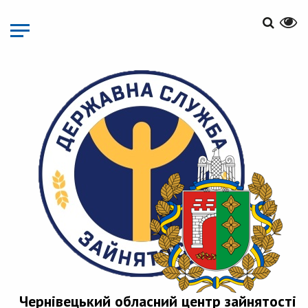
Перейти
до
основного
матеріалу
Чернівецький обласний центр зайнятості