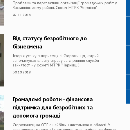
Проблеми та перспективи організації громадських робіт у
Заставнівському районі. Сюжет МТРК "Чернівці".
02.11.2018
Від статусу безробітного до
бізнесмена
Історія успіху підприємця зі Сторожинця, котрий
започаткував власну справу за сприяння служби
зайнятості - у сюжеті МТРК "Чернівці".
30.10.2018
Громадські роботи - фінансова
підтримка для безробітних та
допомога громаді
Сторожинецька ОТГ є найбільш чисельною в області. У
січні минулого року з Сторожинецькою районною філією