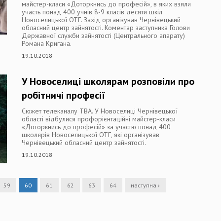
майстер-класи «Доторкнись до професій», в яких взяли
участь понад 400 учнів 8-9 класів десяти шкіл
Новоселицької ОТГ. Захід організував Чернівецький
обласний центр зайнятості. Коментар заступника Голови
Державної служби зайнятості (Центрального апарату)
Романа Кригана.
19.10.2018
У Новоселиці школярам розповіли про
робітничі професії
Сюжет телеканалу ТВА. У Новоселиці Чернівецької
області відбулися профорієнтаційні майстер-класи
«Доторкнись до професій» за участю понад 400
школярів Новоселицької ОТГ, які організував
Чернівецький обласний центр зайнятості.
19.10.2018
59
60
61
62
63
64
наступна ›