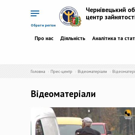
Перейти
до
Чернівецький о
основного
матеріалу
центр зайнятост
Обрати регіон
Про нас
Діяльність
Аналітика та ста
Головна
Прес-центр
Відеоматеріали
Відеоматер
Відеоматеріали