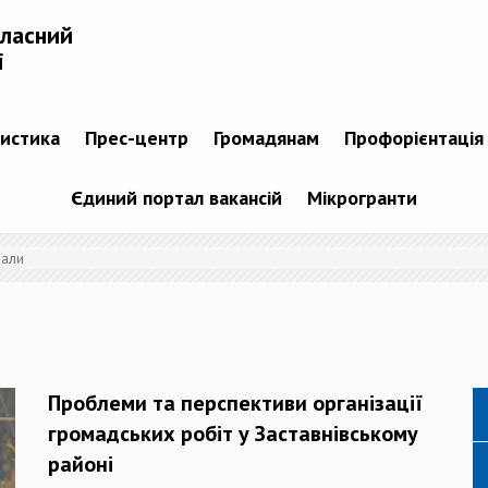
бласний
і
тистика
Прес-центр
Громадянам
Профорієнтація
Єдиний портал вакансій
Мікрогранти
іали
Проблеми та перспективи організації
громадських робіт у Заставнівському
районі