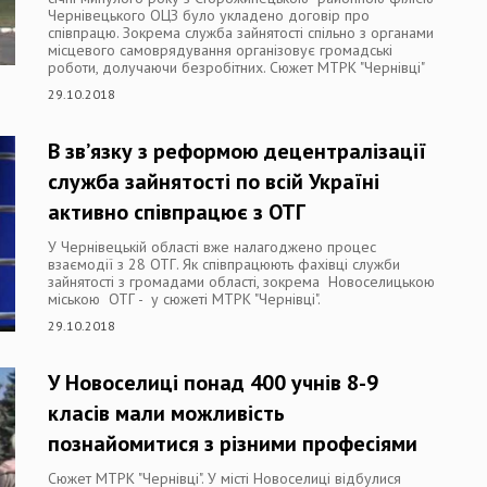
Чернівецького ОЦЗ було укладено договір про
співпрацю. Зокрема служба зайнятості спільно з органами
місцевого самоврядування організовує громадські
роботи, долучаючи безробітних. Сюжет МТРК "Чернівці"
29.10.2018
В зв’язку з реформою децентралізації
служба зайнятості по всій Україні
активно співпрацює з ОТГ
У Чернівецькій області вже налагоджено процес
взаємодії з 28 ОТГ. Як співпрацюють фахівці служби
зайнятості з громадами області, зокрема Новоселицькою
міською ОТГ - у сюжеті МТРК "Чернівці".
29.10.2018
У Новоселиці понад 400 учнів 8-9
класів мали можливість
познайомитися з різними професіями
Сюжет МТРК "Чернівці". У місті Новоселиці відбулися