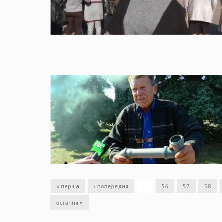
« перша
‹ попередня
…
56
57
58
остання »