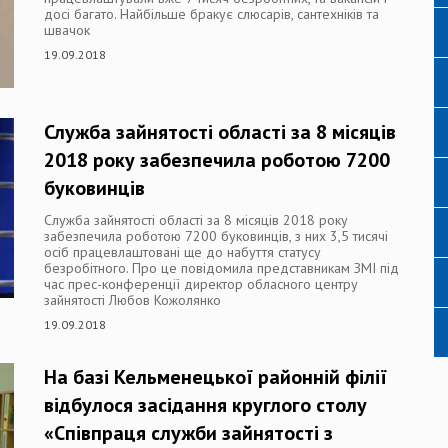
досі багато. Найбільше бракує слюсарів, сантехніків та
швачок
19.09.2018
Служба зайнятості області за 8 місяців
2018 року забезпечила роботою 7200
буковинців
Служба зайнятості області за 8 місяців 2018 року
забезпечила роботою 7200 буковинців, з них 3,5 тисячі
осіб працевлаштовані ще до набуття статусу
безробітного. Про це повідомила представникам ЗМІ під
час прес-конференції директор обласного центру
зайнятості Любов Кожолянко
19.09.2018
На базі Кельменецької районній філії
відбулося засідання круглого столу
«Співпраця служби зайнятості з