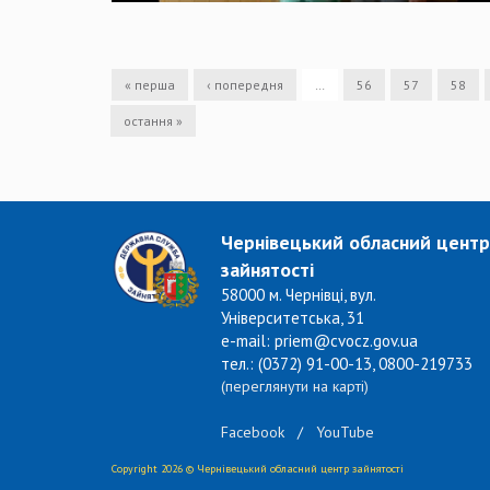
« перша
‹ попередня
…
56
57
58
остання »
Чернівецький обласний центр
зайнятості
58000 м. Чернівці, вул.
Університетська, 31
e-mail: priem@cvocz.gov.ua
тел.: (0372) 91-00-13, 0800-219733
(переглянути на карті)
Facebook
/
YouTube
Copyright 2026 © Чернівецький обласний центр зайнятості