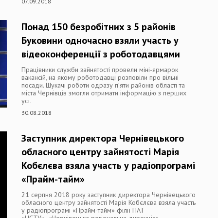
07.09.2018
Понад 150 безробітних з 5 районів
Буковини одночасно взяли участь у
відеоконференції з роботодавцями
Працівники служби зайнятості провели міні-ярмарок
вакансій, на якому роботодавці розповіли про вільні
посади. Шукачі роботи одразу п’яти районів області та
міста Чернівців змогли отримати інформацію з перших
уст.
30.08.2018
Заступник директора Чернівецького
обласного центру зайнятості Марія
Кобєлєва взяла участь у радіопрограмі
«Прайм-тайм»
21 серпня 2018 року заступник директора Чернівецького
обласного центру зайнятості Марія Кобєлєва взяла участь
у радіопрограмі «Прайм-тайм» філії ПАТ
«НСТУ» «Чернівецька регіональна дирекція».