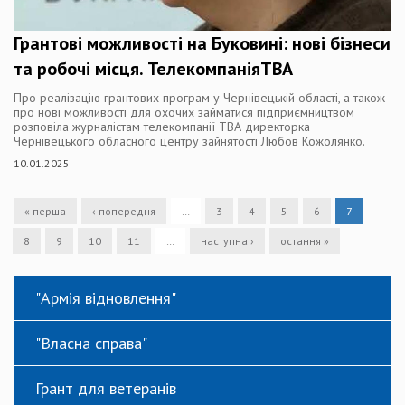
Грантові можливості на Буковині: нові бізнеси
та робочі місця. ТелекомпаніяТВА
Про реалізацію грантових програм у Чернівецькій області, а також
про нові можливості для охочих займатися підприємництвом
розповіла журналістам телекомпанії ТВА директорка
Чернівецького обласного центру зайнятості Любов Кожолянко.
10.01.2025
« перша
‹ попередня
…
3
4
5
6
7
8
9
10
11
…
наступна ›
остання »
"Армія відновлення"
"Власна справа"
Грант для ветеранів